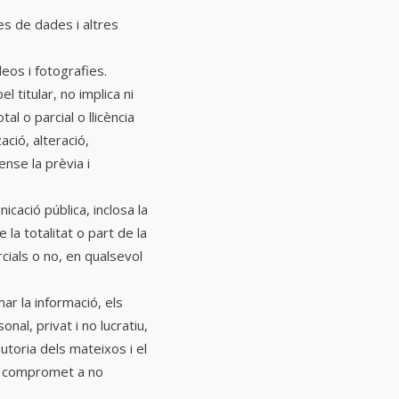
es de dades i altres
eos i fotografies.
l titular, no implica ni
l o parcial o llicència
zació, alteració,
nse la prèvia i
cació pública, inclosa la
la totalitat o part de la
rcials o no, en qualsevol
mar la informació, els
nal, privat i no lucratiu,
autoria dels mateixos i el
 es compromet a no