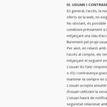
III. USUARI I CONTRA
En general, l’accés, la na
oferts en la web, no exige
No obstant, és possible q
condicioni prèviament a l
mitjançant una clau d’ac
lliurement pel propi usua
Per això, en relació amb 
l’accés al compte, els t
mitjançant el següent en
L’usuari és l’únic respons
o ID) i contrasenya (pas
mantenir-la sempre en sec
L’usuari accepta assumir
d’usuari utilitzant la seva
L’usuari haurà de notific
seguretat relacionat amb 