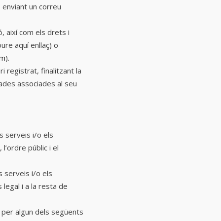
, enviant un correu
 així com els drets i
oure aquí enllaç)
o
om
)
.
registrat, finalitzant la
 dades associades al seu
s serveis i/o els
l’ordre públic i el
s serveis i/o els
 legal i a la resta de
s per algun dels següents