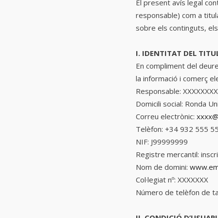
El present avís legal co
responsable) com a titula
sobre els continguts, els
I. IDENTITAT DEL TIT
En compliment del deure d
la informació i comerç el
Responsable: XXXXXXX
Domicili social: Ronda U
Correu electrònic:
xxxx@
Telèfon: +34 932 555 5
NIF: J99999999
Registre mercantil: inscr
Nom de domini:
www.em
Col·legiat nº: XXXXXXX
Número de telèfon de tar
II. CONDICIÓ D’USUAR