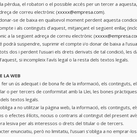
la pèrdua, el robatori o el possible accés per un tercer a aquesta
dreça de correu electrònic (
xxxxx@empresa.com
).
 donar-se de baixa en qualsevol moment perdent aquesta condició,
ompte i als continguts d’aquest, mitjançant el següent enllaç
(incl
ònic a la següent adreça de correu electrònic
(
xxxxx@empresa.c
é podrà suspendre, suprimir el compte i/o donar de baixa a l’usuari 
tots dos i perdent l’usuari els drets derivats de tal condició, les
aquest, si incompleix l’avís legal o la resta dels textos legals.
DE LA WEB
er un ús adequat i de bona fe de la informació, els continguts, el
lar o per tercers de conformitat amb la Llei, les bones pràctiques, 
i dels textos legals.
bliga a no utilitzar la pàgina web, la informació, els continguts, el
o efectes il·lícits, nocius o contraris al contingut del present avís
a lesiva per als interessos o drets del titular o de tercers.
ter enunciatiu, però no limitatiu, l’usuari s’obliga a no emprar-lo