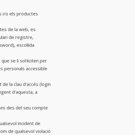
is i/o els productes
ctes de la web, es
lari de registre,
sword), escollida
ue se li sol·liciten per
des personals accessible
 de la clau d’accés (login
ligent d’aquesta, a
zades des del seu compte
ualsevol incident de
 com de qualsevol violació