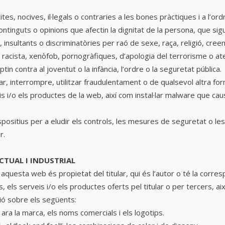
ícites, nocives, il·legals o contraries a les bones pràctiques i a l’ord
ontinguts o opinions que afectin la dignitat de la persona, que s
 insultants o discriminatòries per raó de sexe, raça, religió, cree
r racista, xenòfob, pornogràfiques, d’apologia del terrorisme o at
n contra al joventut o la infància, l’ordre o la seguretat pública.
itzar, interrompre, utilitzar fraudulentament o de qualsevol altra fo
is i/o els productes de la web, així com instal·lar malware que cau
spositius per a eludir els controls, les mesures de seguretat o l
r.
ECTUAL I INDUSTRIAL
 aquesta web és propietat del titular, qui és l’autor o té la corres
s, els serveis i/o els productes oferts pel titular o per tercers, ai
ció sobre els següents:
 ara la marca, els noms comercials i els logotips.