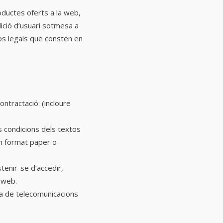
productes oferts a la web,
ndició d’usuari sotmesa a
tos legals que consten en
Contractació:
(incloure
es condicions dels textos
en format paper o
tenir-se d’accedir,
a web.
rxa de telecomunicacions