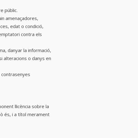
re públic.
iguin amenaçadores,
nces, edat o condició,
emptatori contra els
rma, danyar la informació,
si alteracions o danys en
es contrasenyes
ponent llicència sobre la
xò és, i a títol merament