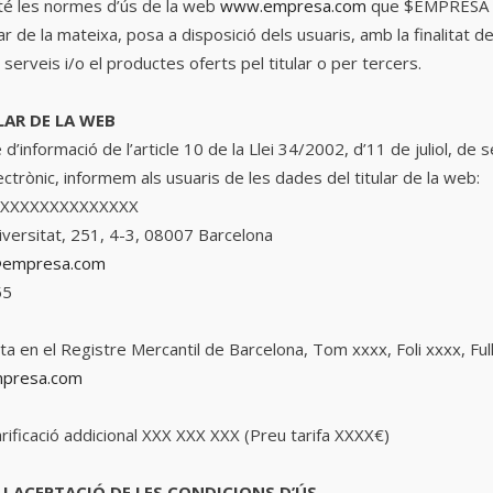
nté les normes d’ús de la web
www.empresa.com
que $EMPRESA (e
r de la mateixa, posa a disposició dels usuaris, amb la finalitat 
 serveis i/o el productes oferts pel titular o per tercers.
ULAR DE LA WEB
’informació de l’article 10 de la Llei 34/2002, d’11 de juliol, de s
ectrònic, informem als usuaris de les dades del titular de la web:
XXXXXXXXXXXXXXX
niversitat, 251, 4-3, 08007 Barcelona
empresa.com
55
ita en el Registre Mercantil de Barcelona, Tom xxxx, Foli xxxx, Ful
presa.com
ificació addicional XXX XXX XXX (Preu tarifa XXXX€)
I I ACEPTACIÓ DE LES CONDICIONS D’ÚS