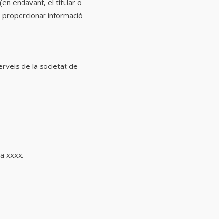
n endavant, el titular o
de proporcionar informació
erveis de la societat de
la xxxx.