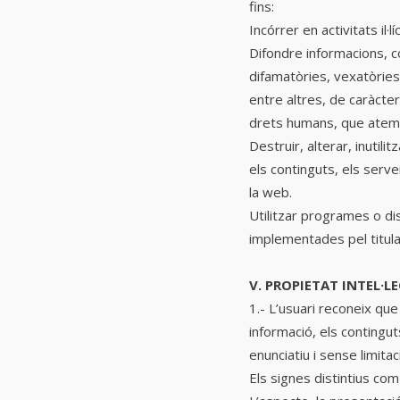
fins:
Incórrer en activitats il·l
Difondre informacions, c
difamatòries, vexatòries,
entre altres, de caràcte
drets humans, que atempti
Destruir, alterar, inutil
els continguts, els serve
la web.
Utilitzar programes o di
implementades pel titula
V. PROPIETAT INTEL·L
1.- L’usuari reconeix que
informació, els contingut
enunciatiu i sense limita
Els signes distintius com