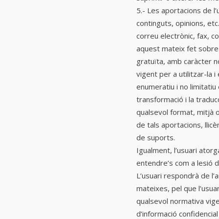
5.- Les aportacions de l
continguts, opinions, etc.
correu electrònic, fax, co
aquest mateix fet sobre 
gratuïta, amb caràcter no
vigent per a utilitzar-la 
enumeratiu i no limitatiu 
transformació i la traducc
qualsevol format, mitjà 
de tals aportacions, llic
de suports.
Igualment, l’usuari atorg
entendre’s com a lesió d
L’usuari respondrà de l’au
mateixes, pel que l’usuar
qualsevol normativa vigen
d’informació confidencia