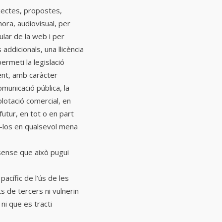
ojectes, propostes,
nora, audiovisual, per
ular de la web i per
ddicionals, una llicència
ermeti la legislació
oent, amb caràcter
comunicació pública, la
xplotació comercial, en
utur, en tot o en part
ar-los en qualsevol mena
 sense que això pugui
pacífic de l’ús de les
s de tercers ni vulnerin
ni que es tracti