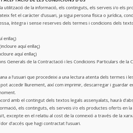
la utilització de la informació, els continguts, els serveis i/o els 
teix fet el caràcter d’usuari, ja sigui persona física o jurídica, co
ressa, íntegra i sense reserves dels termes i condicions dels tex
í enllaç)
(incloure aquí enllaç)
ncloure aquí enllaç)
ns Generals de la Contractació i les Condicions Particulars de la 
mana a l’usuari que procedeixi a una lectura atenta dels termes i l
e pot accedir lliurement, així com imprimir, descarregar i guardar 
 moment.
’acord amb el contingut dels textos legals assenyalats, haurà d’abs
informació, els continguts, els serveis i/o els productes oferts en l
ït, excepte en el relatiu al cost de la connexió a través de la xa
dor d’accés que hagi contractat l’usuari.