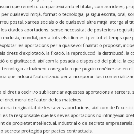
’usuari que remeti o comparteixi amb el titular, com ara idees, pr
 per qualsevol mitjà, format o tecnologia, ja sigui escrita, oral, so
rreu postal, xarxes socials o de qualsevol altre mitjà, atorga al tit
les citades aportacions, sense necessitat de posteriors requisits a
 exclusiu, mundial, per a tots els idiomes i per tot el temps que p
i explotar les aportacions per a qualsevol finalitat o propòsit, incl
els drets d’explotació, la fixació, la reproducció, la distribució, la 
ió o digitalització, així com la posada a disposició del públic, la e
o tecnologia actualment coneguda o que puguin conèixer-se en el f
ència que inclourà l’autorització per a incorporar-los i comercialitz
a el dret a cedir i/o subllicenciar aquestes aportacions a tercers,
el dret moral de l’autor de les mateixes.
toria i originalitat de les seves aportacions, així com de l’exercici 
i es fa responsable que les seves aportacions no infringeixin dret
t de propietat intel·lectual, industrial o de secrets empresarials, 
l o secreta protegida per pactes contractuals.