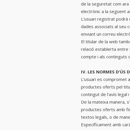
de la seguretat com ara 
electrònic a la següent a
L’usuari registrat podrà
dades associats al seu c
enviant un correu electr
El titular de la web tamb
relació establerta entre 
compte i als continguts d’
IV. LES NORMES D’ÚS 
L’usuari es compromet a f
productes oferts pel titu
contingut de l’avís legal 
De la mateixa manera, s’o
productes oferts amb fins 
textos legals, o de maner
Específicament amb caràc