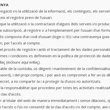
SENYA
vegació i/o la utilització de la informació, els continguts, els serve
ix el registre previ de l’usuari.
ue la utilització o la contractació d’alguns dels serveis i/o produ
a subscripció, al registre o a l’emplenament per l’usuari d’un formu
cés composta d’un codi d’usuari (login o ID) i una contrasenya (pas
ri, per l’accés al compte.
el procés de registre i amb el tractament de les dades personals q
ermes i condicions es defineixen en la política de protecció de da
llaç
(incloure aquí enllaç)
.
able de la custòdia, ús diligent i manteniment de la confidencialitat
sword), i del propi compte, i per això es compromet a fer un ús di
ret, a no compartir-la i a protegir-la d’usos no autoritzats.
 la responsabilitat que procedeix per totes les activitats realit
 clau d’accés.
ar al titular del web de manera immediatament i sense dilacions, q
l’accés o l’ús no consentit de la clau d’accés i/o del compte, així