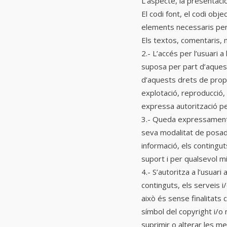
L’aspecte, la presentació
El codi font, el codi obj
elements necessaris per
Els textos, comentaris, m
2.- L’accés per l’usuari a
suposa per part d’aquest 
d’aquests drets de propieta
explotació, reproducció,
expressa autorització per
3.- Queda expressament pr
seva modalitat de posada 
informació, els contingut
suport i per qualsevol mit
4.- S’autoritza a l’usuari
continguts, els serveis i
això és sense finalitats 
símbol del copyright i/o 
suprimir o alterar les m