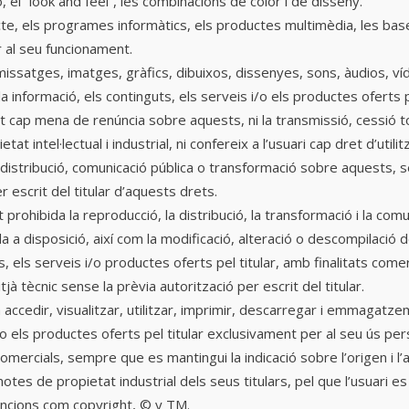
, el “look and feel”, les combinacions de color i de disseny.
ecte, els programes informàtics, els productes multimèdia, les bas
 al seu funcionament.
issatges, imatges, gràfics, dibuixos, dissenyes, sons, àudios, víd
 la informació, els continguts, els serveis i/o els productes oferts pe
cap mena de renúncia sobre aquests, ni la transmissió, cessió tota
t intel·lectual i industrial, ni confereix a l’usuari cap dret d’utilit
 distribució, comunicació pública o transformació sobre aquests, se
 escrit del titular d’aquests drets.
ohibida la reproducció, la distribució, la transformació i la comuni
a disposició, així com la modificació, alteració o descompilació de 
s, els serveis i/o productes oferts pel titular, amb finalitats come
jà tècnic sense la prèvia autorització per escrit del titular.
 a accedir, visualitzar, utilitzar, imprimir, descarregar i emmagatze
/o els productes oferts pel titular exclusivament per al seu ús perso
comercials, sempre que es mantingui la indicació sobre l’origen i l’
notes de propietat industrial dels seus titulars, pel que l’usuari
encions com copyright, © y TM.